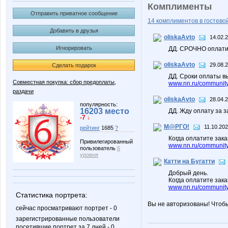
Комплименты
Отправить приватное сообщение
14 комплиментов в гостевой
Добавить в друзья
oliskaAvto
14.02.
Игнорировать
ДД. СРОЧНО оплатит
oliskaAvto
29.08.
Сделать подарок
ДД. Сроки оплаты в
Совместная покупка: сбор предоплаты,
www.nn.ru/community/
раздачи
oliskaAvto
28.04.
популярность:
16203 место
ДД. Жду оплату за з
-7 ↓
М@РГО!
11.10.202
рейтинг
1685
?
Когда оплатите зака
Привилегированный
www.nn.ru/community
пользователь
6
уровня
Катти на Бугатти
Добрый день.
Когда оплатите зака
www.nn.ru/community
Статистика портрета:
Вы не авторизованы! Чтоб
сейчас просматривают портрет - 0
зарегистрированные пользователи
посетившие портрет за 7 дней - 0