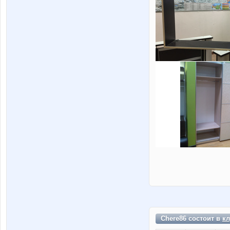
Chere86 состоит в
кл